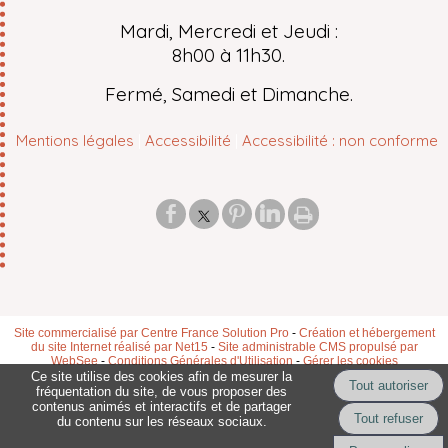
Mardi, Mercredi et Jeudi :
8h00 à 11h30.
Fermé, Samedi et Dimanche.
Mentions légales
Accessibilité
Accessibilité : non conforme
Site commercialisé par Centre France Solution Pro
-
Création et hébergement
du site Internet réalisé par Net15
-
Site administrable CMS propulsé par
WebSee
-
Conditions Générales d'Utilisation
-
Gérer les cookies
Ce site utilise des cookies afin de mesurer la
fréquentation du site, de vous proposer des
contenus animés et interactifs et de partager
du contenu sur les réseaux sociaux.