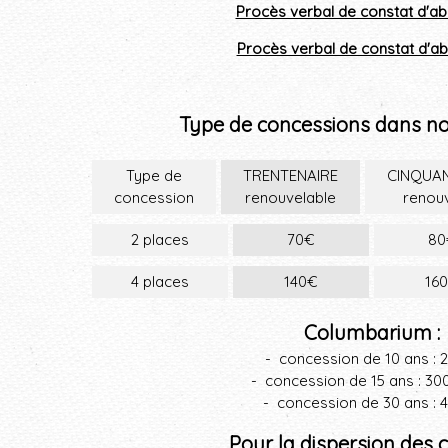
Procès verbal de constat d'aba
Procès verbal de constat d'ab
Croix cimetière
Plan cimetière
Monument aux Morts
Allée principale du Cimetière
Type de concessions dans no
Type de
TRENTENAIRE
CINQUA
concession
renouvelable
renou
2 places
70€
80
4 places
140€
16
Columbarium :
- concession de
10 ans
:
2
- concession de
15 ans
: 30
- concession de
30 ans
:
Pour la dispersion des 