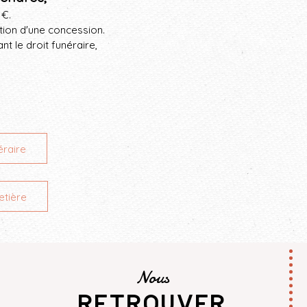
 €
.
tion d'une concession.
t le droit funéraire,
éraire
etière
Nous
retrouver