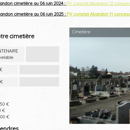
ndon cimetière au 06 juin 2024 :
PV constat Abandon 12 concess
andon cimetière au 06 juin 2025 :
PV constat Abandon 11 concess
Cimetière
tre cimetière
NTENAIRE
velable
€
0€
50 €
0 €
400 €
cendres,