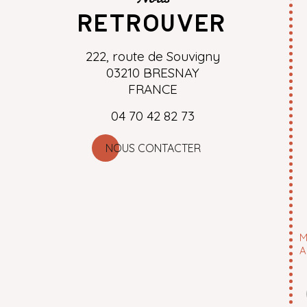
retrouver
222, route de Souvigny
03210 BRESNAY
FRANCE
04 70 42 82 73
NOUS CONTACTER
M
A