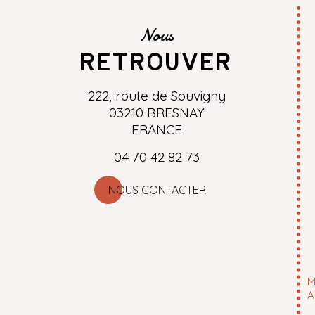
Nous
retrouver
222, route de Souvigny
03210 BRESNAY
FRANCE
04 70 42 82 73
NOUS CONTACTER
M
A