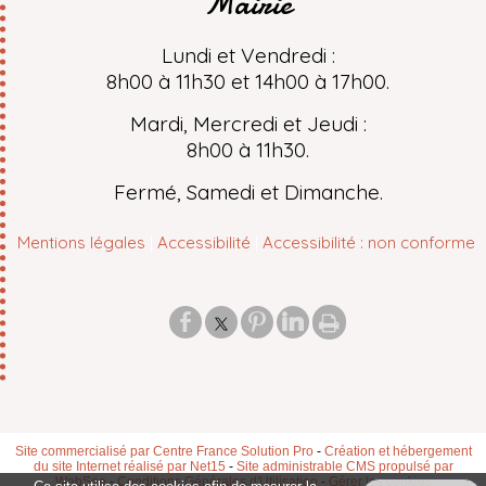
Mairie
Lundi et Vendredi :
8h00 à 11h30 et 14h00 à 17h00.
Mardi, Mercredi et Jeudi :
8h00 à 11h30.
Fermé, Samedi et Dimanche.
Mentions légales
Accessibilité
Accessibilité : non conforme
Site commercialisé par Centre France Solution Pro
-
Création et hébergement
du site Internet réalisé par Net15
-
Site administrable CMS propulsé par
WebSee
-
Conditions Générales d'Utilisation
-
Gérer les cookies